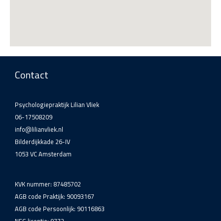
Contact
Psychologiepraktijk Lilian Vliek
06-17508209
info@lilianvliek.nl
Bilderdijkkade 26-IV
1053 VC Amsterdam
KVK nummer: 87485702
AGB code Praktijk: 90093167
AGB code Persoonlijk: 90116863
NFG licentie: 9772