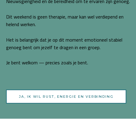
Nieuwsgierigheid en de bereidheid om te ervaren zijn genoeg.
Dit weekend is geen therapie, maar kan wel verdiepend en
helend werken.
Het is belangrijk dat je op dit moment emotioneel stabiel
genoeg bent om jezelf te dragen in een groep.
Je bent welkom — precies zoals je bent.
JA, IK WIL RUST, ENERGIE EN VERBINDING