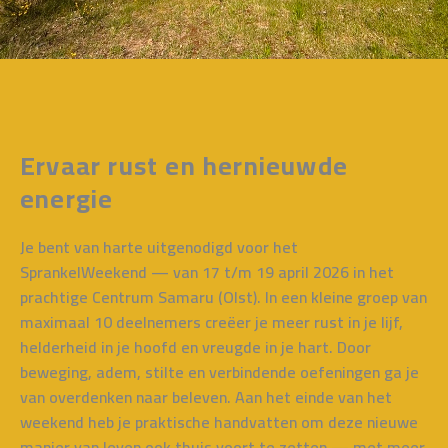
Ervaar rust en hernieuwde
energie
Je bent van harte uitgenodigd voor het
SprankelWeekend
— van
17 t/m 19 april 2026
in het
prachtige Centrum Samaru (Olst). In een kleine groep van
maximaal
10 deelnemers
creëer je meer
rust in je lijf
,
helderheid in je hoofd
en
vreugde in je hart
. Door
beweging, adem, stilte en verbindende oefeningen ga je
van overdenken naar beleven
. Aan het einde van het
weekend heb je praktische handvatten om deze nieuwe
manier van leven ook thuis voort te zetten — met meer