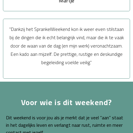
Martje
"Dankzij het SprankelWeekend kon ik weer even stilstaan
bij de dingen die ik echt belangrijk vind, maar die ik te vaak
door de waan van de dag (en mijn werk) veronachtzaam.
Een kado aan mijzelf. De prettige, rustige en deskundige
begeleiding voelde veilig."
Voor wie is dit weekend?
Dit weekend is voor jou als je merkt dat je veel “aan” staat
in het dagelijks leven en verlangt naar rust, ruimte en meer
contact met jezelf.